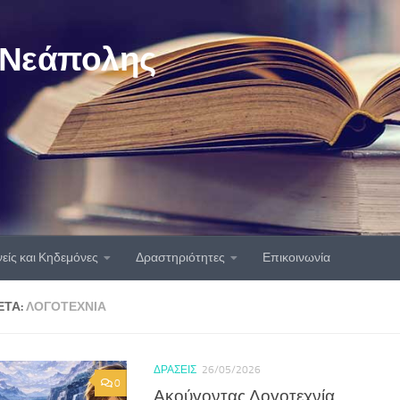
 Νεάπολης
είς και Κηδεμόνες
Δραστηριότητες
Επικοινωνία
ΈΤΑ:
ΛΟΓΟΤΕΧΝΊΑ
ΔΡΆΣΕΙΣ
26/05/2026
0
Ακούγοντας Λογοτεχνία