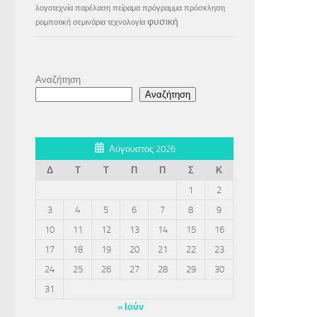
λογοτεχνία
παρέλαση
πείραμα
πρόγραμμα
πρόσκληση
φυσική
ρομποτική
σεμινάρια
τεχνολογία
Αναζήτηση
Αναζήτηση
Αύγουστος 2026
Δ
Τ
Τ
Π
Π
Σ
Κ
1
2
3
4
5
6
7
8
9
10
11
12
13
14
15
16
17
18
19
20
21
22
23
24
25
26
27
28
29
30
31
« Ιούν