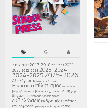
2017-2018
2021-
2016-2017
2020-2021
2023-2024
2022
2022-2023
2025-2026
2024-2025
Αξιολόγηση
Βατικιώτικος Αγώνας
αθλητισμός
Εικαστικά
αποφοίτηση
βουλή
βαθμοί
βατικιώτικος
βατικιώτικος_αγώνας
γιορτές
διαγωνισμοί
διατροφή
δράσεις
δωρεά
εκδηλώσεις
εκδρομές
εξετάσεις
επιμορφώσεις
κήπος
εργαστήρια δεξιοτήτων