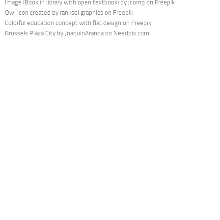
Image (Book in library with open textbook) by jcomp on Freepik
Owl icon created by ranksol graphics on Freepik
Colorful education concept with flat design on Freepik
Brussels Plaza City by JoaquinAranoa on Needpix.com