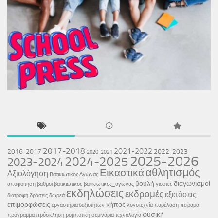
2017-2018
2021-2022
2016-2017
2022-2023
2020-2021
2025-2026
2024-2025
2023-2024
αθλητισμός
Εικαστικά
Αξιολόγηση
Βατικιώτικος Αγώνας
βουλή
διαγωνισμοί
αποφοίτηση
βαθμοί
βατικιώτικος
βατικιώτικος_αγώνας
γιορτές
εκδηλώσεις
εκδρομές
εξετάσεις
διατροφή
δράσεις
δωρεά
επιμορφώσεις
κήπος
εργαστήρια δεξιοτήτων
λογοτεχνία
παρέλαση
πείραμα
φυσική
πρόγραμμα
πρόσκληση
ρομποτική
σεμινάρια
τεχνολογία