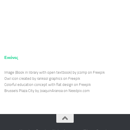
Εικόνες
Image (Book in library with open textbook) by jcomp on Freepik
Owl icon created by ranksol graphics on Freepik
Colorful education concept with flat design on Freepik
Brussels Plaza City by JoaquinAranoa on Needpix.com