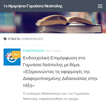
1o Ημερήσιο Γυμνάσιο Νεάπολης
Skip to content
ΕΤΙΚΈΤΑ:
ΕΠΙΜΟΡΦΏΣΕΙΣ
ΕΠΙΜΟΡΦΏΣΕΙΣ
08/11/2024
0
Ενδοσχολική Επιμόρφωση στο
Γυμνάσιο Νεάπολης με θέμα:
«Εξερευνώντας τις εφαρμογές της
Διαφοροποιημένης Διδασκαλίας στην
τάξη»
Ο σύλλογος διδασκόντων του 1ου Γυμνασίου
Νεάπολης παρακολούθησε το τρίωρο...