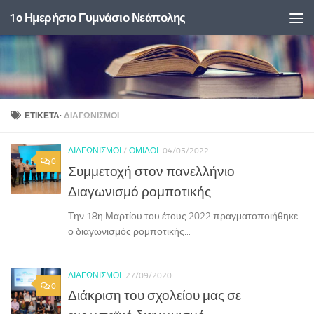
1o Ημερήσιο Γυμνάσιο Νεάπολης
Skip to content
ΕΤΙΚΈΤΑ:
ΔΙΑΓΩΝΙΣΜΟΊ
ΔΙΑΓΩΝΙΣΜΟΊ
/
ΌΜΙΛΟΙ
04/05/2022
0
Συμμετοχή στον πανελλήνιο
Διαγωνισμό ρομποτικής
Την 18η Μαρτίου του έτους 2022 πραγματοποιήθηκε
ο διαγωνισμός ρομποτικής...
ΔΙΑΓΩΝΙΣΜΟΊ
27/09/2020
0
Διάκριση του σχολείου μας σε