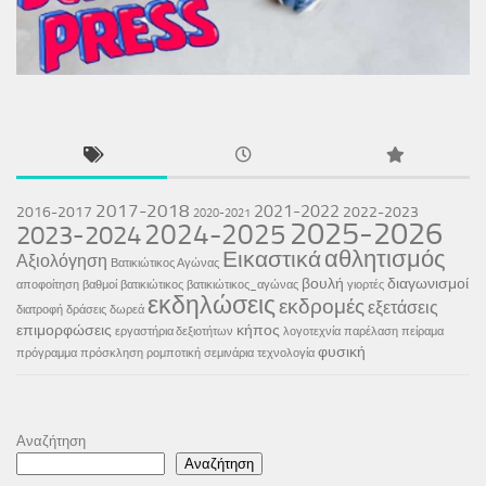
2017-2018
2021-2022
2016-2017
2022-2023
2020-2021
2025-2026
2024-2025
2023-2024
αθλητισμός
Εικαστικά
Αξιολόγηση
Βατικιώτικος Αγώνας
βουλή
διαγωνισμοί
αποφοίτηση
βαθμοί
βατικιώτικος
βατικιώτικος_αγώνας
γιορτές
εκδηλώσεις
εκδρομές
εξετάσεις
διατροφή
δράσεις
δωρεά
επιμορφώσεις
κήπος
εργαστήρια δεξιοτήτων
λογοτεχνία
παρέλαση
πείραμα
φυσική
πρόγραμμα
πρόσκληση
ρομποτική
σεμινάρια
τεχνολογία
Αναζήτηση
Αναζήτηση