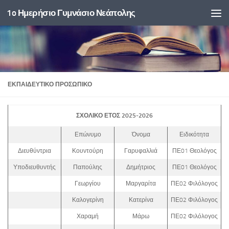
1o Ημερήσιο Γυμνάσιο Νεάπολης
Skip to content
ΕΚΠΑΙΔΕΥΤΙΚΟ ΠΡΟΣΩΠΙΚΟ
ΣΧΟΛΙΚΟ ΕΤΟΣ 2025-2026
Επώνυμο
Όνομα
Ειδικότητα
Διευθύντρια
Κουντούρη
Γαρυφαλλιά
ΠΕ01 Θεολόγος
Υποδιευθυντής
Παπούλης
Δημήτριος
ΠΕ01 Θεολόγος
Γεωργίου
Μαργαρίτα
ΠΕ02 Φιλόλογος
Καλογερίνη
Κατερίνα
ΠΕ02 Φιλόλογος
Χαραμή
Μάρω
ΠΕ02 Φιλόλογος