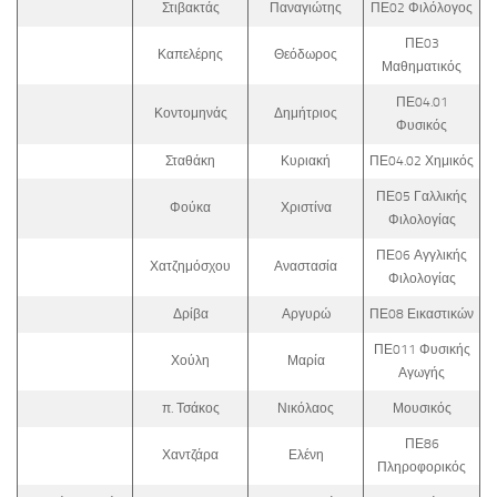
Στιβακτάς
Παναγιώτης
ΠΕ02 Φιλόλογος
ΠΕ03
Καπελέρης
Θεόδωρος
Μαθηματικός
ΠΕ04.01
Κοντομηνάς
Δημήτριος
Φυσικός
Σταθάκη
Κυριακή
ΠΕ04.02 Χημικός
ΠΕ05 Γαλλικής
Φούκα
Χριστίνα
Φιλολογίας
ΠΕ06 Αγγλικής
Χατζημόσχου
Αναστασία
Φιλολογίας
Δρίβα
Αργυρώ
ΠΕ08 Εικαστικών
ΠΕ011 Φυσικής
Χούλη
Μαρία
Αγωγής
π. Τσάκος
Νικόλαος
Μουσικός
ΠΕ86
Χαντζάρα
Ελένη
Πληροφορικός