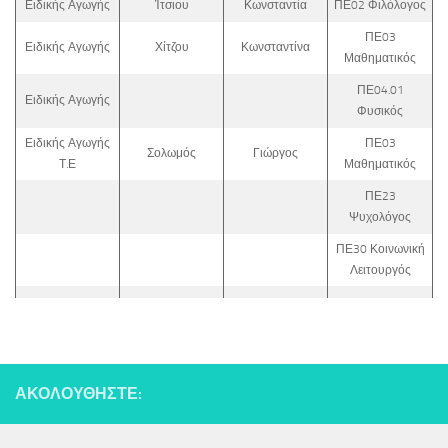
Ειδικής Αγωγής
Ίτσιου
Κωνσταντία
ΠΕ02 Φιλόλογος
ΠΕ03
Ειδικής Αγωγής
Χίτζου
Κωνσταντίνα
Μαθηματικός
ΠΕ04.01
Ειδικής Αγωγής
Φυσικός
Ειδικής Αγωγής
ΠΕ03
Σολωμός
Γιώργος
Τ.Ε
Μαθηματικός
ΠΕ23
Ψυχολόγος
ΠΕ30 Κοινωνική
Λειτουργός
ΑΚΟΛΟΥΘΉΣΤΕ: