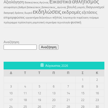
αθλητισμός
Εικαστικά
Αξιολόγηση
Βατικιώτικος Αγώνας
βουλή
διαγωνισμοί
αποφοίτηση
βαθμοί
βατικιώτικος
βατικιώτικος_αγώνας
γιορτές
εκδηλώσεις
εκδρομές
εξετάσεις
διατροφή
δράσεις
δωρεά
επιμορφώσεις
κήπος
εργαστήρια δεξιοτήτων
λογοτεχνία
παρέλαση
πείραμα
φυσική
πρόγραμμα
πρόσκληση
ρομποτική
σεμινάρια
τεχνολογία
Αναζήτηση
Αναζήτηση
Αύγουστος 2026
Δ
Τ
Τ
Π
Π
Σ
Κ
1
2
3
4
5
6
7
8
9
10
11
12
13
14
15
16
17
18
19
20
21
22
23
24
25
26
27
28
29
30