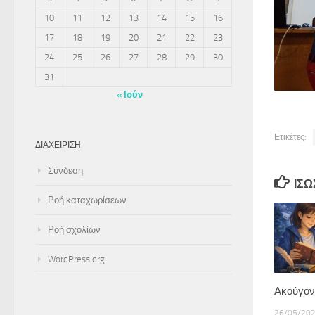
10
11
12
13
14
15
16
17
18
19
20
21
22
23
24
25
26
27
28
29
30
31
« Ιούν
Ετικέτες:
ΔΙΑΧΕΊΡΙΣΗ
Σύνδεση
ΊΣΩ
Ροή καταχωρίσεων
Ροή σχολίων
WordPress.org
Ακούγον
26/05/20