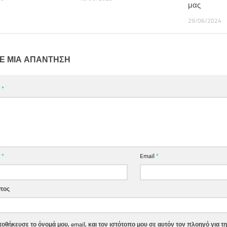
μας
29/06/2024
Ε ΜΙΑ ΑΠΆΝΤΗΣΗ
ο
*
α
*
Email
*
πος
οθήκευσε το όνομά μου, email, και τον ιστότοπο μου σε αυτόν τον πλοηγό για 