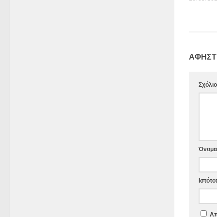
ΑΦΉΣΤ
Σχόλι
Όνομ
Ιστότο
Απ