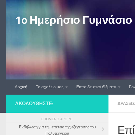
Skip to content
1o Ημερήσιο Γυμνάσιο
Αρχική
Το σχολείο μας
Εκπαιδευτικά Θέματα
Γον
ΑΚΟΛΟΥΘΉΣΤΕ:
ΔΡΆΣΕΙΣ
ΕΠΌΜΕΝΟ ΆΡΘΡΟ
Επί
Εκδήλωση για την επέτειο της εξέγερσης του
Πολυτεχνείου