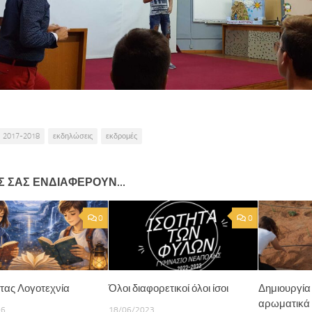
2017-2018
εκδηλώσεις
εκδρομές
Σ ΣΑΣ ΕΝΔΙΑΦΈΡΟΥΝ…
0
0
τας Λογοτεχνία
Όλοι διαφορετικοί όλοι ίσοι
Δημιουργία
αρωματικά 
26
18/06/2023