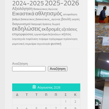
2025-2026
2024-2025
Αξιολόγηση
Βατικιώτικος Αγώνας
αθλητισμός
Εικαστικά
αποφοίτηση
βουλή
βαθμοί
βατικιώτικος
βατικιώτικος_αγώνας
γιορτές
διαγωνισμοί
διατροφή
δράσεις
δωρεά
εκδηλώσεις
εκδρομές
εξετάσεις
επιμορφώσεις
κήπος
εργαστήρια δεξιοτήτων
λογοτεχνία
παρέλαση
πείραμα
πρόγραμμα
πρόσκληση
φυσική
ρομποτική
σεμινάρια
τεχνολογία
Αναζήτηση
Αναζήτηση
Αύγουστος 2026
Δ
Τ
Τ
Π
Π
Σ
Κ
1
2
3
4
5
6
7
8
9